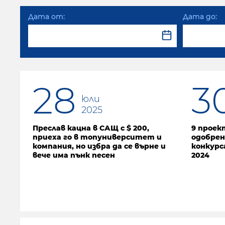
Дата от:
Дата до:
28
3
юли
2025
Преслав кацна в САЩ с $ 200,
9 проек
приеха го в топуниверситет и
одобрен
компания, но избра да се върне и
конкурс
вече има пънк песен
2024