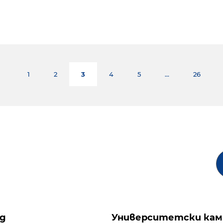
1
2
3
4
5
...
26
ng
Университетски кам