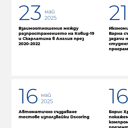
23
21
май
2025
Взаимоотношения между
Икономи
разпространението на Ковид-19
Варна с
и Скарлатина в Англия през
задачи 
2020-2022
студент
програ
16
1
май
2025
Автоматично създаване
Борис Х
тестове използвайки Dscoring
покажем
компром
презен