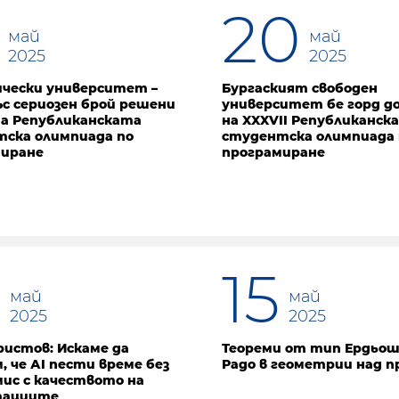
20
май
май
2025
2025
чески университет –
Бургаският свободен
ъс сериозен брой решени
университет бе горд д
на Републиканската
на XXXVII Републиканска
ска олимпиада по
студентска олимпиада 
миране
програмиране
6
15
май
май
2025
2025
ристов: Искаме да
Теореми от тип Ердьош
, че АI пести време без
Радо в геометрии над 
ис с качеството на
тациите