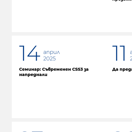
14
11
април
2025
Семинар: Съвременен CSS3 за
Да пре
напреднали