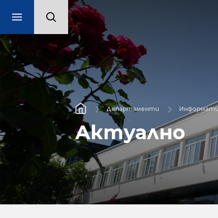
Департаменти
Информати
Актуално