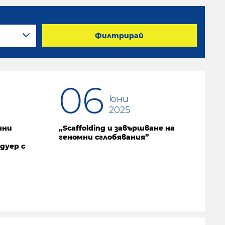
Филтрирай
06
юни
2025
нни
„Scaffolding и завършване на
геномни сглобявания”
дуер с