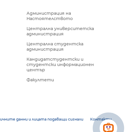
Администрация на
Настоятелството
Централна университетска
администрация
Централна студентска
администрация
Кандидатстудентски и
студентски информационен
център
Факултети
ичните данни и лицата подаващи сигнали
Контакти