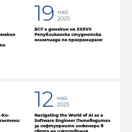
19
май
2025
БСУ е домакин на XXXVII
омакин
Републиканска студентска
олимпиада по програмиране
по
12
май
2025
-Ко-
Navigating the World of AI as a
пръстени
Software Engineer Пътеводител
за софтуерните инженери в
света на изкуствения