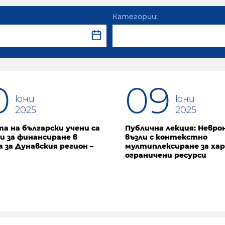
Категории:
0
09
юни
юни
2025
2025
та на български учени са
Публична лекция: Невро
и за финансиране в
възли с контекстно
а за Дунавския регион –
мултиплексиране за хар
ограничени ресурси