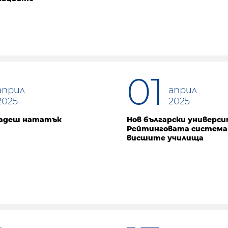
01
април
април
2025
2025
дадеш нататък
Нов български универс
Рейтинговата система
висшите училища