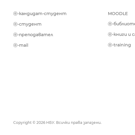
ⓔ-кандидат-студент
MOODLE
ⓔ-библиот
ⓔ-студент
ⓔ-книги и 
ⓔ-преподавател
ⓔ-training
ⓔ-mail
Copyright © 2026 НБУ. Всички права запазени.