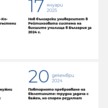
17
януари
2025
-Ко-
Нов български университет в
пръстени
Рейтинговата система на
висшите училища в България за
2024 г.
20
декември
2024
 нужни
Повторното преброяване на
бюлетините: трудна задача с
с
важен, но спорен резултат