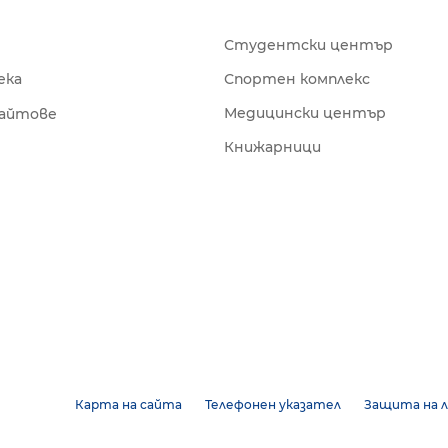
Студентски център
ека
Спортен комплекс
Медицински център
сайтове
Книжарници
Карта на сайта
Телефонен указател
Защита на л