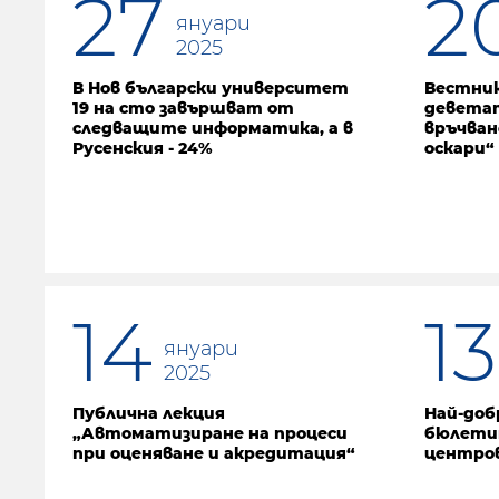
27
2
януари
2025
В Нов български университет
Вестник
19 на сто завършват от
деветат
следващите информатика, а в
връчван
Русенския - 24%
оскари“
14
13
януари
2025
Публична лекция
Най-доб
„Автоматизиране на процеси
бюлети
при оценяване и акредитация“
центро