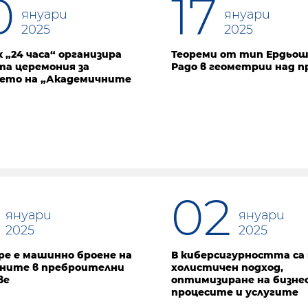
0
17
януари
януари
2025
2025
 „24 часа“ организира
Теореми от тип Ердьош
а церемония за
Радо в геометрии над 
ето на „Академичните
02
януари
януари
2025
2025
ре е машинно броене на
В киберсигурността са
ните в преброителни
холистичен подход,
ве
оптимизиране на бизне
процесите и услугите