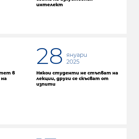
интелект
28
януари
2025
итет в
Някои студенти не стъпват на
 на
лекции, други се скъсват от
изпити