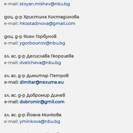
e-mail:
stoyan.mishev@nbu.bg
доц. д-р Христина Костадинова
e-mail:
hkostadinova@gmail.com
доц. д-р Ясен Горбунов
е-mail:
ygorbounov@nbu.bg
гл. ас. д-р Десислава Георгиева
е-mail:
dvelcheva@nbu.bg
гл. ас. д-р Димитър Петров
e-mail:
dimitar@nexume.eu
гл. ас. д-р Добромир Динев
e-mail:
dobromir@gmil.com
гл. ас. д-р Йоана Минкова
е-mail:
yminkova@nbu.bg