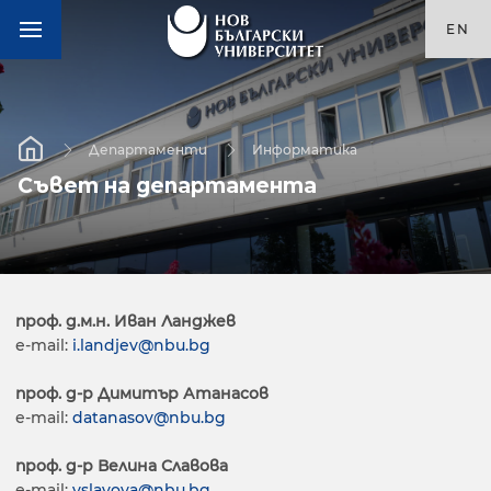
EN
Департаменти
Информатика
Съвет на департамента
проф. д.м.н. Иван Ланджев
е-mail:
i.landjev@nbu.bg
проф. д-р Димитър Атанасов
е-mail:
datanasov@nbu.bg
проф. д-р Велина Славова
е-mail:
vslavova@nbu.bg