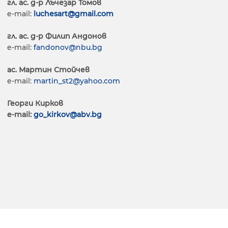
гл. ас. д-р Лъчезар Томов
e-mail:
luchesart@gmail.com
гл. ас. д-р Филип Андонов
e-mail:
fandonov@nbu.bg
ас. Мартин Стойчев
e-mail:
martin_st2@yahoo.com
Георги Кирков
e-mail:
go_kirkov@abv.bg