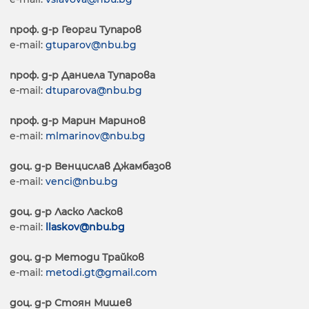
проф. д-р Георги Тупаров
e-mail:
gtuparov@nbu.bg
проф. д-р Даниела Тупарова
e-mail:
dtuparova@nbu.bg
проф. д-р Марин Маринов
е-mail:
mlmarinov@nbu.bg
доц. д-р Венцислав Джамбазов
е-mail:
venci@nbu.bg
доц. д-р Ласко Ласков
е-mail:
llaskov@nbu.bg
доц. д-р Методи Трайков
e-mail:
metodi.gt@gmail.com
доц. д-р Стоян Мишев