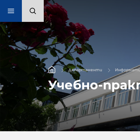
Департаменти
Информати
Учебно-прак