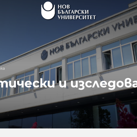
ка
тически и изследов