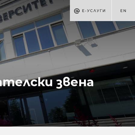
Е-УСЛУГИ
EN
ателски звена