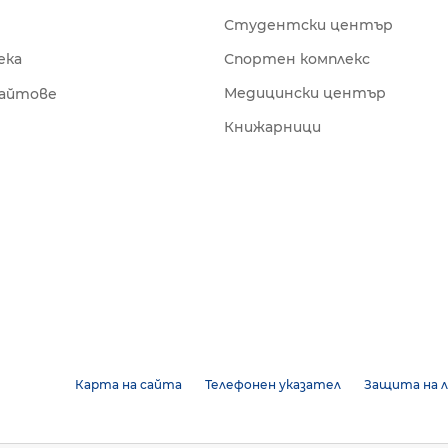
Студентски център
ека
Спортен комплекс
Медицински център
сайтове
Книжарници
Карта на сайта
Телефонен указател
Защита на л