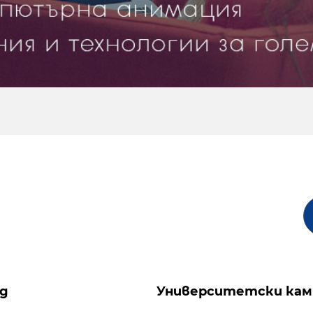
ng
Университетски кам