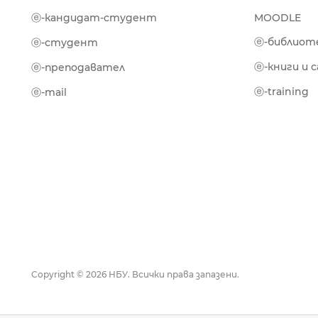
ⓔ-кандидат-студент
MOODLE
ⓔ-библиот
ⓔ-студент
ⓔ-книги и 
ⓔ-преподавател
ⓔ-training
ⓔ-mail
Copyright © 2026 НБУ. Всички права запазени.