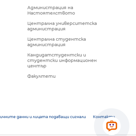
Администрация на
Настоятелството
Централна университетска
администрация
Централна студентска
администрация
Кандидатстудентски и
студентски информационен
център
Факултети
ичните данни и лицата подаващи сигнали
Контакти