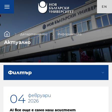
EN
Департаменти
Информатика
Актуално
Филтър
04
февруари
2026
AI все още е само наш асистент