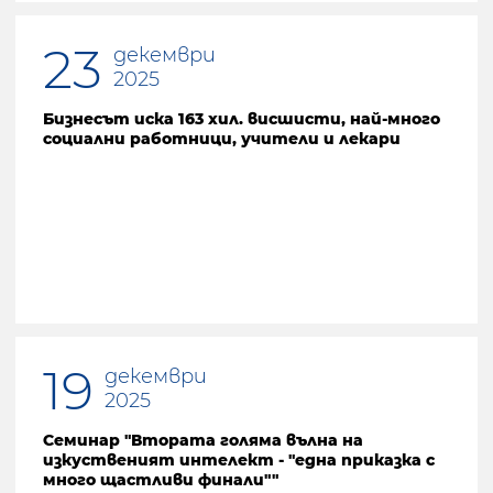
23
декември
2025
Бизнесът иска 163 хил. висшисти, най-много
социални работници, учители и лекари
19
декември
2025
Семинар "Втората голяма вълна на
изкуственият интелект - "една приказка с
много щастливи финали""