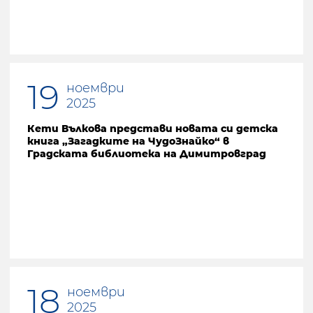
19
ноември
2025
Кети Вълкова представи новата си детска
книга „Загадките на ЧудоЗнайко“ в
Градската библиотека на Димитровград
18
ноември
2025