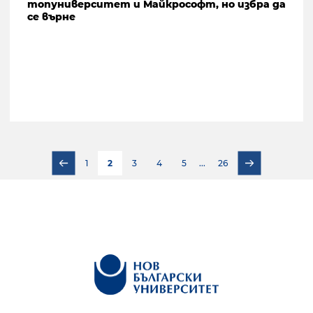
топуниверситет и Майкрософт, но избра да
се върне
1
2
3
4
5
...
26