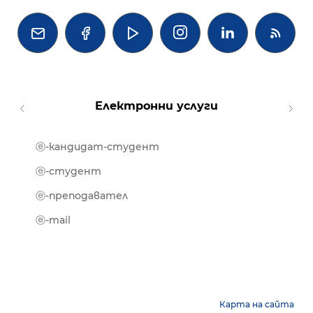




Електронни услуги
ⓔ-кандидат-студент
MOOD
ⓔ-биб
ⓔ-студент
ⓔ-кни
ⓔ-преподавател
ⓔ-trai
ⓔ-mail
Карта на сайта