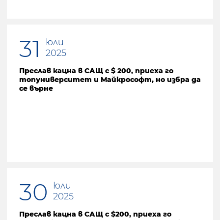
31
юли
2025
Преслав кацна в САЩ с $ 200, приеха го
топуниверситет и Майкрософт, но избра да
се върне
30
юли
2025
Преслав кацна в САЩ с $200, приеха го