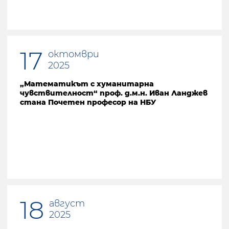
17
октомври
2025
„Математикът с хуманитарна
чувствителност“ проф. д.м.н. Иван Ланджев
стана Почетен професор на НБУ
18
август
2025