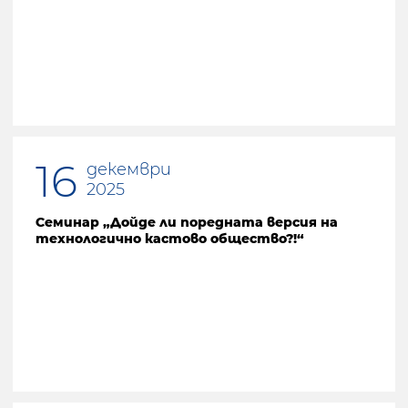
Предишна страница
16
декември
2025
Семинар „Дойде ли поредната версия на
технологично кастово общество?!“