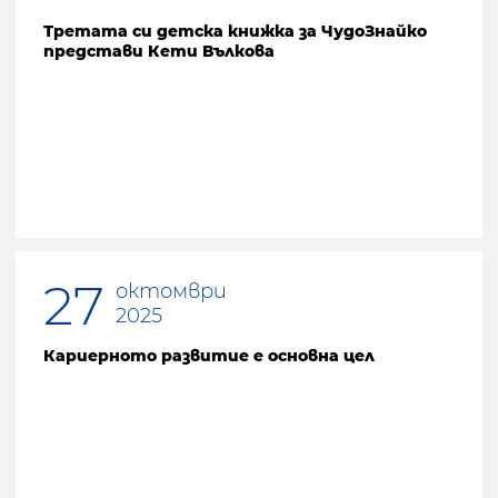
Третата си детска книжка за ЧудоЗнайко
представи Кети Вълкова
27
октомври
2025
Кариерното развитие е основна цел