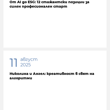
От AI до ESG: 12 стажантски позиции за
силен професионален старт
11
август
2025
Николина и Ангел: креативност в свят на
алгоритми