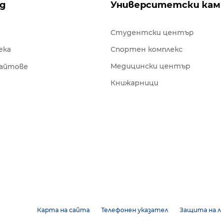
ng
Университетски кам
Студентски център
ека
Спортен комплекс
Медицински център
сайтове
Книжарници
Карта на сайта
Телефонен указател
Защита на л