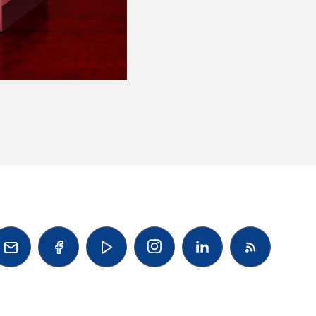



