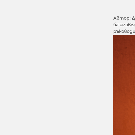
Автор:
Д
бакалавъ
ръководит