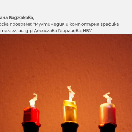
ана Баджакова
,
рска програма: "Мултимедия и компютърна графика"
ел: гл. ас. д-р Десислава Георгиева, НБУ