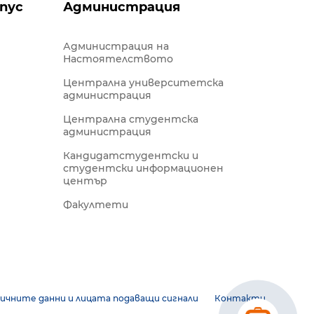
пус
Администрация
Администрация на
Настоятелството
Централна университетска
администрация
Централна студентска
администрация
Кандидатстудентски и
студентски информационен
център
Факултети
ичните данни и лицата подаващи сигнали
Контакти