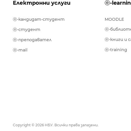
Електронни услуги
ⓔ-learni
ⓔ-кандидат-студент
MOODLE
ⓔ-библиот
ⓔ-студент
ⓔ-книги и 
ⓔ-преподавател
ⓔ-training
ⓔ-mail
Copyright © 2026 НБУ. Всички права запазени.