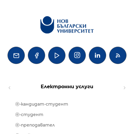




Електронни услуги
ⓔ-кандидат-студент
MOOD
ⓔ-биб
ⓔ-студент
ⓔ-кни
ⓔ-преподавател