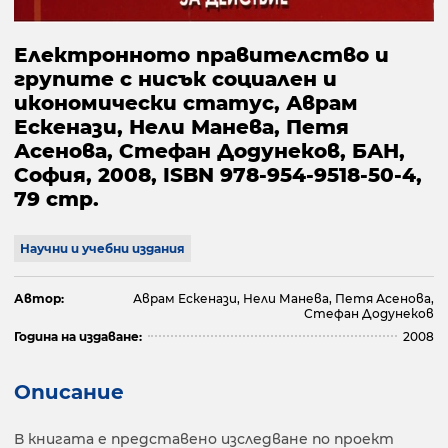
Електронното правителство и
групите с нисък социален и
икономически статус, Аврам
Ескенази, Нели Манева, Петя
Асенова, Стефан Додунеков, БАН,
София, 2008, ISBN 978-954-9518-50-4,
79 стр.
Научни и учебни издания
Автор:
Аврам Ескенази, Нели Манева, Петя Асенова,
Стефан Додунеков
Година на издаване:
2008
Описание
В книгата е представено изследване по проект