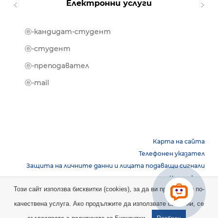
Електронни услуги
ⓔ-кандидат-студент
MOOD
ⓔ-биб
ⓔ-студент
ⓔ-кни
ⓔ-преподавател
ⓔ-trai
ⓔ-mail
Карта на сайта
Телефонен указател
Защита на личните данни и лицата подаващи сигнали
Контакти
Този сайт използва бисквитки (cookies), за да ви предостави по-
качествена услуга. Ако продължите да използвате сайта ни, се
Copyright © 2026 НБУ. Всички права запазени.