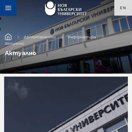
EN
Департаменти
Информатика
Актуално
Актуално