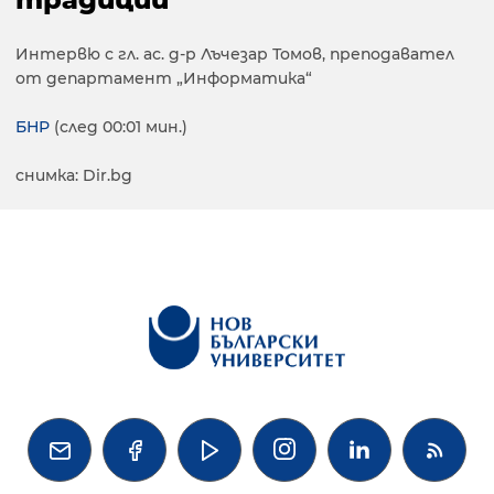
Интервю с гл. ас. д-р Лъчезар Томов, преподавател
от департамент „Информатика“
БНР
(след 00:01 мин.)
снимка: Dir.bg



