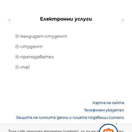
Електронни услуги
ⓔ-кандидат-студент
MOOD
ⓔ-биб
ⓔ-студент
ⓔ-кни
ⓔ-преподавател
ⓔ-trai
ⓔ-mail
Карта на сайта
Телефонен указател
Защита на личните данни и лицата подаващи сигнали
Контакти
Този сайт използва бисквитки (cookies), за да ви предостави по-